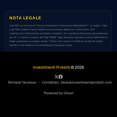
NOTA LEGALE
Club 99 è un servizio di **ricerca finanziaria e formazione indipendente**. Le analisi, i dati
e gli ISIN condivisi hanno finalità esclusivamente didattiche e informative. Non
costituiscono sollecitazione al pubblico risparmio, né consulenza finanziaria personalizzata
(ex art. 1 comma 5 septies del Dlgs 58/98). Ogni decisione operativa è presa dall'utente in
totale autonomia e a proprio rischio. Il Desk non conosce il profilo di rischio dei singoli
membri e non fornisce raccomandazioni d'acquisto mirate.
Investimenti Protetti
© 2026
Richiedi l'accesso
Contattaci: Desk@investimentiprotetti.com
Powered by Ghost