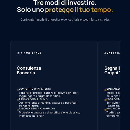
Tre modi di investire.
Solo uno
protegge il tuo tempo.
Confronta i modelli di gestione del capitale e scegli la tua strada.
ISTITUZIONALE
AMATORIALE
Consulenza
Segnali &
Bancaria
Gruppi Tele
CONFLITTO D'INTERESSI
SPERANZA DI PRO
Vendita di prodotti carichi di provvigioni per
Modello basato su
raggiungere i target della filiale.
sulla speranza di
ESECUZIONE STATICA
REAZIONE ISTAN
Gestione lenta e reattiva, basata su portafogli
Schiavitù dalle no
standardizzati.
l'operazione.
RISCHIO SENZA CASHFLOW
RISCHIO DIREZIO
Protezione basata su diversificazione classica,
Trading puro sui p
inefficace nei crash.
generano perdite 